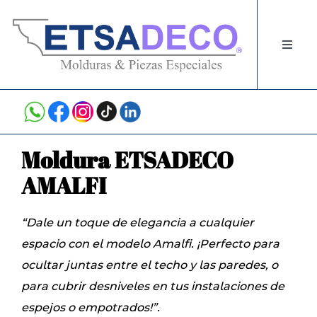
Skip
to
Toggl
content
Navig
PRODUCTOS
INSPIRACIÓN
Moldura ETSADECO
AMALFI
INSTALACION
“Dale un toque de elegancia a cualquier
VIDEOS
espacio con el modelo Amalfi. ¡Perfecto para
ocultar juntas entre el techo y las paredes, o
CONTACTO
para cubrir desniveles en tus instalaciones de
espejos o empotrados!”.